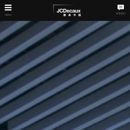
Skip
to
main
联系我们
MENU
content