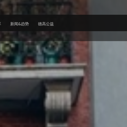
享
新闻&趋势
德高公益
铁媒体
可持续发展
巴士媒体
人才
街
京地铁
集团战略
上海巴士
招贤纳
香港
海地铁
负责任的户外广告
南京巴士
澳门
庆地铁
集团气候战略
成都巴士
津地铁
环境影响
深圳巴士
州地铁
负责任的雇主
武汉巴士
港地铁
道德合规和可持续的方式开展业务
重庆巴士