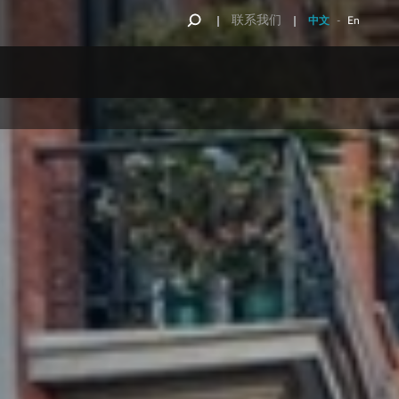
联系我们
中文
-
En
计划
道设施媒体
一站式服务
士
街道设施
德高寰宇
街道设施
全国媒体采购