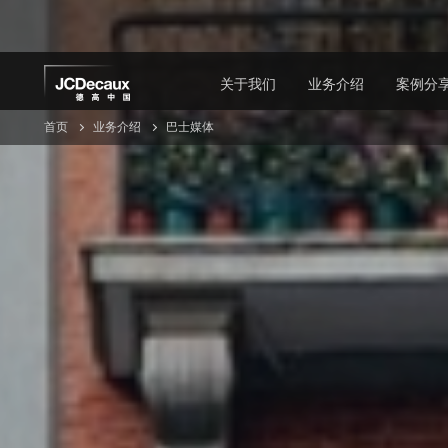
Skip
to
main
content
关于我们
业务介绍
案例分
首页
业务介绍
巴士媒体
公司介绍
机场媒体
地
德高中国
北京首都国际机场
北
德高全球
北京大兴国际机场
上
发展历程
上海虹桥国际机场
重
我们的专长
上海浦东国际机场
天
集团的道德规范
重庆江北国际机场
苏
成都双流国际机场
香
成都天府国际机场
深圳宝安国际机场
香港国际机场