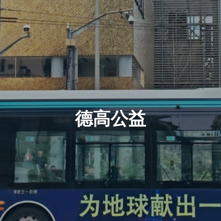
Skip
to
main
content
德高公益